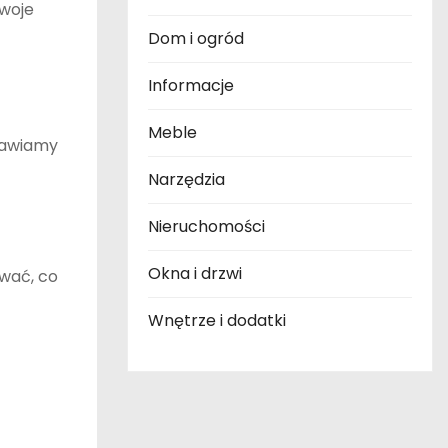
swoje
Dom i ogród
Informacje
Meble
tawiamy
Narzędzia
Nieruchomości
Okna i drzwi
ować, co
Wnętrze i dodatki