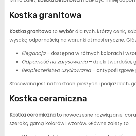
Mimo zalet,
kostka betonowa
może być mniej odporna
Kostka granitowa
Kostka granitowa
to
wybór
dla tych, którzy cenią sob
wysoką odpornością na warunki atmosferyczne. Głów
Elegancja
– dostępna w różnych kolorach i wzo
Odporność na zarysowania
– dzięki twardości, 
Bezpieczeństwo użytkowania
– antypoślizgowe p
Stosowana jest na traktach pieszych i podjazdach, 
Kostka ceramiczna
Kostka ceramiczna
to nowoczesne rozwiązanie, cora
szeroką gamą kolorów i wzorów. Główne zalety to: