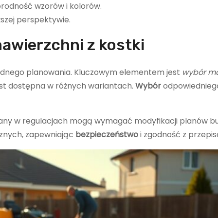
rodność wzorów i kolorów.
ższej perspektywie.
wierzchni z kostki
nego planowania. Kluczowym elementem jest
wybór ma
est dostępna w różnych wariantach.
Wybór
odpowiednieg
iany w regulacjach mogą wymagać modyfikacji planów b
cznych, zapewniając
bezpieczeństwo
i zgodność z przepis