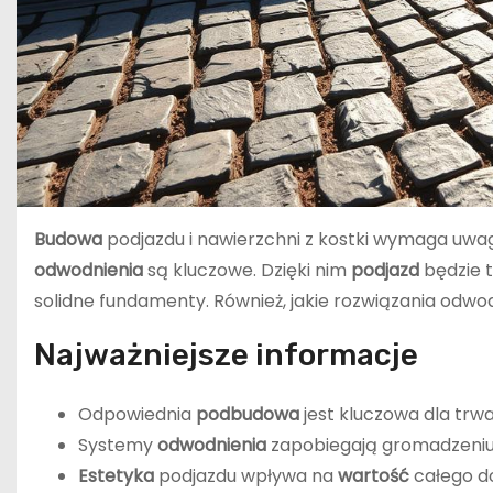
Budowa
podjazdu i nawierzchni z kostki wymaga uwag
odwodnienia
są kluczowe. Dzięki nim
podjazd
będzie 
solidne fundamenty. Również, jakie rozwiązania odw
Najważniejsze informacje
Odpowiednia
podbudowa
jest kluczowa dla trwa
Systemy
odwodnienia
zapobiegają gromadzeniu 
Estetyka
podjazdu wpływa na
wartość
całego d