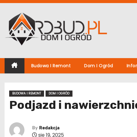
S
k
i
p
t
o
c
o
Budowa I Remont
Dom I Ogród
Info
n
t
e
BUDOWA I REMONT
DOM I OGRÓD
n
Podjazd i nawierzchni
t
By
Redakcja
sie 19, 2025