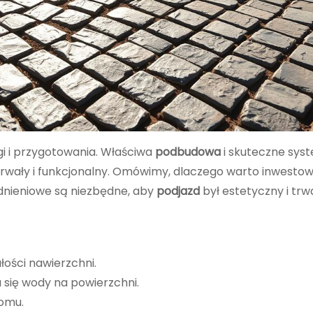
i i przygotowania. Właściwa
podbudowa
i skuteczne sys
trwały i funkcjonalny. Omówimy, dlaczego warto inwesto
odnieniowe są niezbędne, aby
podjazd
był estetyczny i trwa
łości nawierzchni.
się wody na powierzchni.
omu.