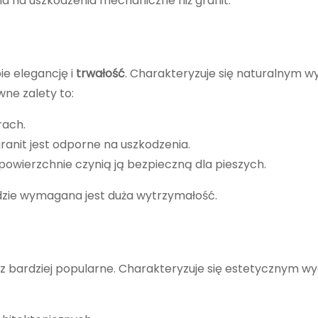
 na uszkodzenia mechaniczne niż granit.
ie elegancję i
trwałość
. Charakteryzuje się naturalnym w
ne zalety to:
rach.
granit jest odporne na uszkodzenia.
owierzchnie czynią ją bezpieczną dla pieszych.
gdzie wymagana jest duża wytrzymałość.
z bardziej popularne. Charakteryzuje się estetycznym w