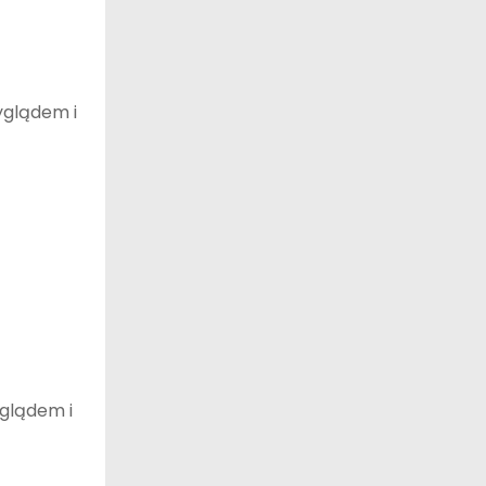
yglądem i
yglądem i