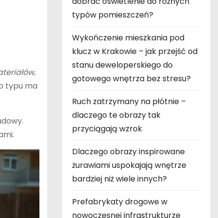
dobrać oświetlenie do różnych
typów pomieszczeń?
Wykończenie mieszkania pod
klucz w Krakowie – jak przejść od
stanu deweloperskiego do
teriałów
,
gotowego wnętrza bez stresu?
o typu ma
Ruch zatrzymany na płótnie –
dlaczego te obrazy tak
udowy.
przyciągają wzrok
ami.
Dlaczego obrazy inspirowane
żurawiami uspokajają wnętrze
bardziej niż wiele innych?
Prefabrykaty drogowe w
nowoczesnej infrastrukturze