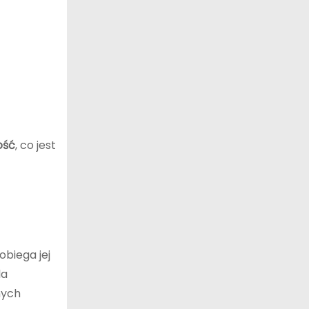
ość
, co jest
obiega jej
la
nych