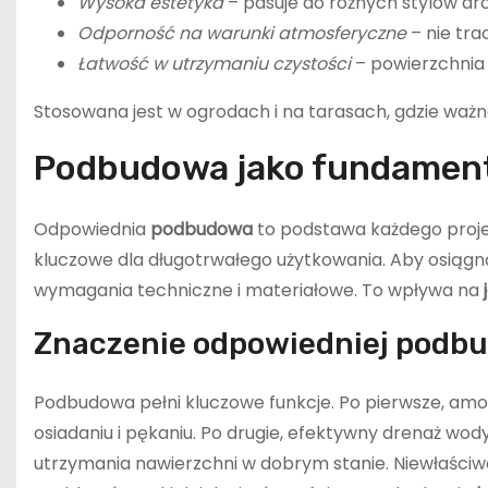
Wysoka estetyka
– pasuje do różnych stylów ar
Odporność na warunki atmosferyczne
– nie tra
Łatwość w utrzymaniu czystości
– powierzchnia 
Stosowana jest w ogrodach i na tarasach, gdzie ważn
Podbudowa jako fundament
Odpowiednia
podbudowa
to podstawa każdego projek
kluczowe dla długotrwałego użytkowania. Aby osiągn
wymagania techniczne i materiałowe. To wpływa na
Znaczenie odpowiedniej podb
Podbudowa pełni kluczowe funkcje. Po pierwsze, amort
osiadaniu i pękaniu. Po drugie, efektywny drenaż wod
utrzymania nawierzchni w dobrym stanie. Niewłaś